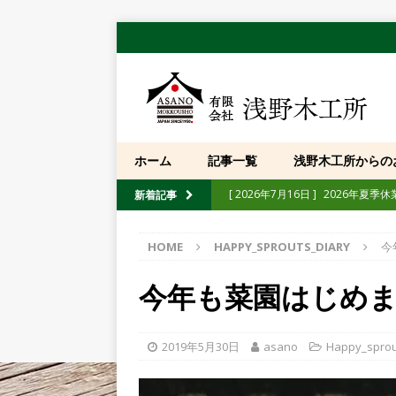
ホーム
記事一覧
浅野木工所からの
[ 2026年7月16日 ]
2026年夏季
新着記事
[ 2026年7月10日 ]
【展示会】「第
HOME
HAPPY_SPROUTS_DIARY
今
[ 2026年6月30日 ]
「忍者熊手」純
[ 2026年5月12日 ]
【イベント】
今年も菜園はじめ
たします
POST
[ 2026年4月10日 ]
【イベント】「
2019年5月30日
asano
Happy_sprou
[ 2025年10月13日 ]
【重要】弊社