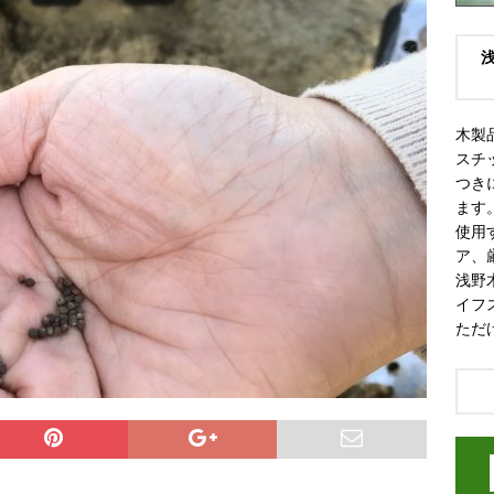
木製
スチ
つき
ます
使用
ア、
浅野
イフ
ただ