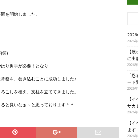
菜園を開始しました。
20
2026
【展
笑)
に出
2026
やはり男手が必要！となり
「忍
常務を、巻き込むことに成功しました♪
ード
2026
もろこしを植え、支柱を立ててきました。
【イ
きると良いなぁ～と思っております＾＾
サカ
2026
【イ
ます
2026