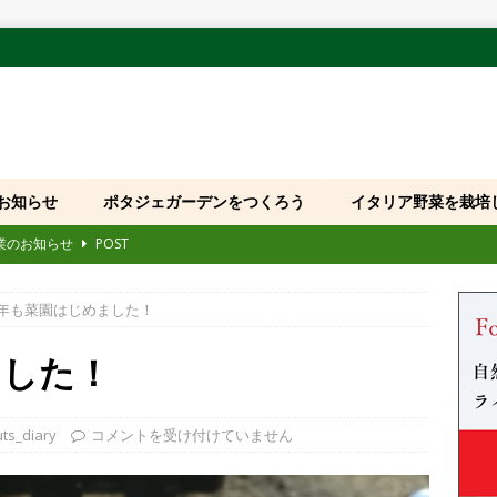
お知らせ
ポタジェガーデンをつくろう
イタリア野菜を栽培
休業のお知らせ
POST
109回 大原ビックフェスティバル」に出展いたします
POST
年も菜園はじめました！
国産モデル発売および品番・JANコード変更のお知らせ
POST
「全国みどりと花のフェアかつしか・サカセみらいの花たち」に出展い
ました！
第8回 花友フェスタ」に出展いたします
POST
ts_diary
コメントを受け付けていません
ホームページをご利用のお客様へお願い
POST