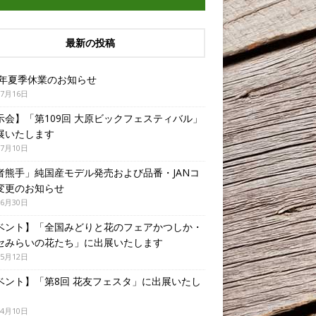
最新の投稿
26年夏季休業のお知らせ
年7月16日
示会】「第109回 大原ビックフェスティバル」
展いたします
年7月10日
者熊手」純国産モデル発売および品番・JANコ
変更のお知らせ
年6月30日
ベント】「全国みどりと花のフェアかつしか・
セみらいの花たち」に出展いたします
年5月12日
ベント】「第8回 花友フェスタ」に出展いたし
年4月10日