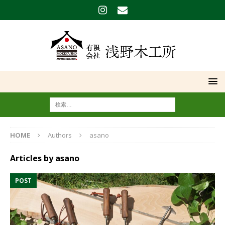
HOME
Authors
asano
Articles by
asano
POST