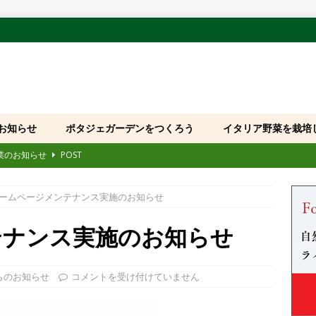
お知らせ
ポタジェガーデンをつくろう
イタリア野菜を栽培
休業のお知らせ
POST
109回 大原ビックフェスティバル」に出展いたします
POST
ームページメンテナンス実施のお知らせ
国産モデル発売および品番・JANコード変更のお知らせ
POST
「全国みどりと花のフェアかつしか・サカセみらいの花たち」に出展い
テナンス実施のお知らせ
第8回 花友フェスタ」に出展いたします
POST
らのお知らせ
コメントを受け付けていません
ホームページをご利用のお客様へお願い
POST