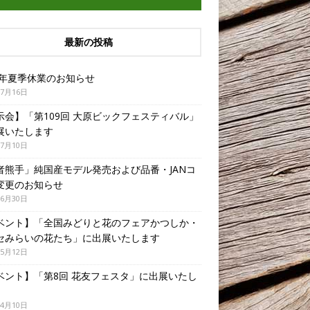
最新の投稿
26年夏季休業のお知らせ
年7月16日
示会】「第109回 大原ビックフェスティバル」
展いたします
年7月10日
者熊手」純国産モデル発売および品番・JANコ
変更のお知らせ
年6月30日
ベント】「全国みどりと花のフェアかつしか・
セみらいの花たち」に出展いたします
年5月12日
ベント】「第8回 花友フェスタ」に出展いたし
年4月10日