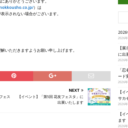
誠にありがとうございます。
mokkousho.co.jp/
）は
が表示されない場合がございます。
20
2026
【展
理解いただきますようお願い申し上げます。
に出
2026
「忍
ード
2026
NEXT
【イ
クフェス
【イベント】「第5回 花友フェスタ」に
サカ
出展いたします
2026
【イ
ます
2026