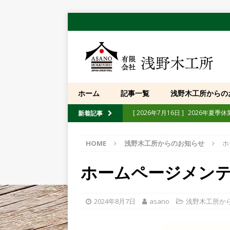
ホーム
記事一覧
浅野木工所からの
[ 2026年7月16日 ]
2026年夏季
新着記事
[ 2026年7月10日 ]
【展示会】「第
HOME
浅野木工所からのお知らせ
ホ
[ 2026年6月30日 ]
「忍者熊手」純
[ 2026年5月12日 ]
【イベント】
ホームページメン
たします
POST
[ 2026年4月10日 ]
【イベント】「
2024年8月7日
asano
浅野木工所か
[ 2025年10月13日 ]
【重要】弊社