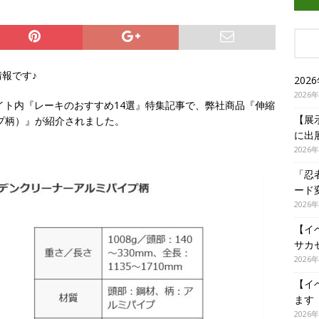
報です♪
20
2026
イト内『レーキのおすすめ14選』特集記事で、弊社商品『伸縮
【展
プ柄）』が紹介されました。
に出
2026
「忍
ード
2026
【イ
サカ
2026
【イ
ます
2026