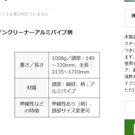
メントを受け付けていません
木製
スチ
つき
ます
使用
ア、
浅野
イフ
ただ