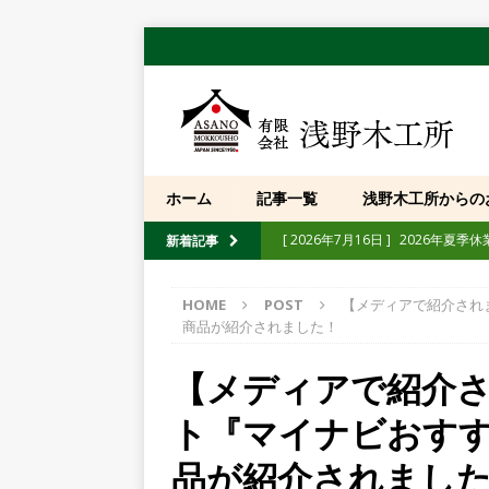
ホーム
記事一覧
浅野木工所からの
[ 2026年7月16日 ]
2026年夏季
新着記事
[ 2026年7月10日 ]
【展示会】「第
HOME
POST
【メディアで紹介され
[ 2026年6月30日 ]
「忍者熊手」純
商品が紹介されました！
[ 2026年5月12日 ]
【イベント】
【メディアで紹介さ
たします
POST
ト『マイナビおす
[ 2026年4月10日 ]
【イベント】「
[ 2025年10月13日 ]
【重要】弊社
品が紹介されまし