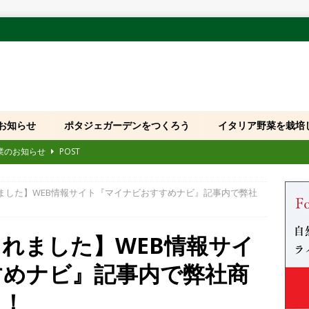
お知らせ
ポタジェガーデンをつくろう
イタリア野菜を栽培
休業のお知らせ
POST
109回 大原ビックフェスティバル」に出展いたします
POST
ました】WEB情報サイト『マイナビおすすめナビ』記事内で弊社
国産モデル発売および品番・JANコード変更のお知らせ
POST
「全国みどりと花のフェアかつしか・サカセみらいの花たち」に出展い
れました】WEB情報サイ
すめナビ』記事内で弊社商
第8回 花友フェスタ」に出展いたします
POST
ホームページをご利用のお客様へお願い
POST
た！