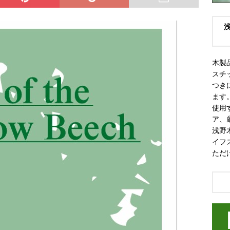
木製
スチ
つき
ます
使用
ア、
浅野
イフ
ただ