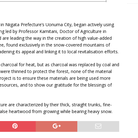
n Niigata Prefecture’s Uonuma City, began actively using
ing led by Professor Kamitani, Doctor of Agriculture in
nd are leading the way in the creation of high value-added
ee, found exclusively in the snow-covered mountains of
ning its appeal and linking it to local revitalisation efforts.
charcoal for heat, but as charcoal was replaced by coal and
were thinned to protect the forest, none of the material
oject is to ensure these materials are being used more
 resources, and to show our gratitude for the blessings of
e are characterized by their thick, straight trunks, fine-
false heartwood from growing while bearing heavy snow.