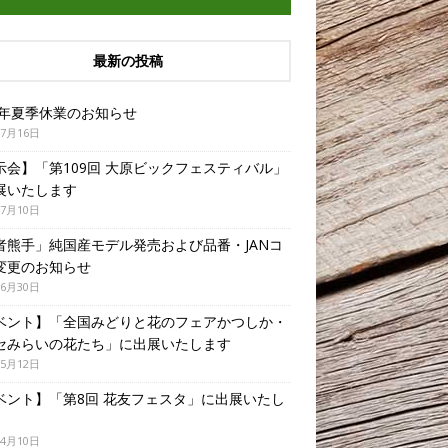
最新の投稿
26年夏季休業のお知らせ
年7月16日
示会】「第109回 大原ビックフェスティバル」
展いたします
年7月10日
者熊手」純国産モデル発売および品番・JANコ
変更のお知らせ
年6月30日
ベント】「全国みどりと花のフェアかつしか・
セみらいの花たち」に出展いたします
年5月12日
ベント】「第8回 花友フェスタ」に出展いたし
年4月10日