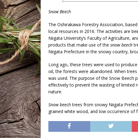
Snow Beech
The Oshirakawa Forestry Association, based i
local resources in 2016. The activities are be
Niigata University’s Faculty of Agriculture, a
products that make use of the
snow beech
tr
Niigata Prefecture in the snowy country, broade
Long ago, these trees were used to produce 
oil, the forests were abandoned. When trees 
was used. The purpose of the Snow Beech pr
effectively to prevent the wasting of limited
nature.
Snow be
e
ch
trees from snowy Niigata Prefectur
grained white wood, and low occurrence of 