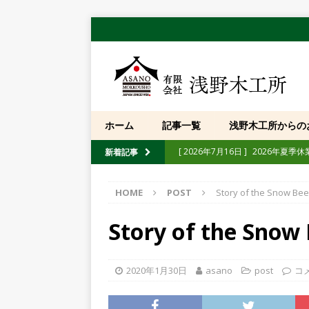
ホーム
記事一覧
浅野木工所からの
[ 2026年7月16日 ]
2026年夏季
新着記事
[ 2026年7月10日 ]
【展示会】「第
HOME
POST
Story of the Snow Be
[ 2026年6月30日 ]
「忍者熊手」純
[ 2026年5月12日 ]
【イベント】
Story of the Snow
たします
POST
[ 2026年4月10日 ]
【イベント】「
2020年1月30日
asano
post
コ
[ 2025年10月13日 ]
【重要】弊社