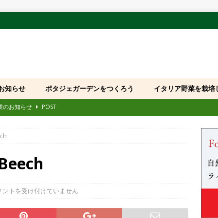
お知らせ
ポタジェガーデンをつくろう
イタリア野菜を栽培
休業のお知らせ
POST
109回 大原ビックフェスティバル」に出展いたします
POST
ech
国産モデル発売および品番・JANコード変更のお知らせ
POST
「全国みどりと花のフェアかつしか・サカセみらいの花たち」に出展い
 Beech
第8回 花友フェスタ」に出展いたします
POST
メントを受け付けていません
ホームページをご利用のお客様へお願い
POST