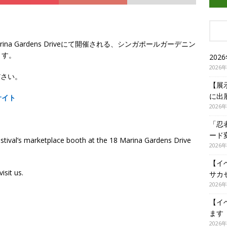
ina Gardens Driveにて開催される、シンガポールガーデニン
ます。
20
2026
ださい。
【展
に出
サイト
2026
「忍
ード
estival’s marketplace booth at the 18 Marina Gardens Drive
2026
【イ
sit us.
サカ
2026
【イ
ます
2026