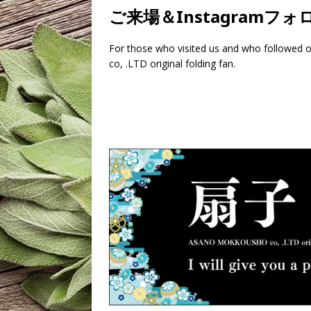
ご来場＆Instagram
For those who visited us and who followe
co, .LTD original folding fan.