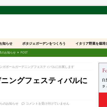
お知らせ
ポタジェガーデンをつくろう
イタリア野菜を栽培
休業のお知らせ
POST
109回 大原ビックフェスティバル」に出展いたします
POST
国産モデル発売および品番・JANコード変更のお知らせ
POST
ンガポールガーデニングフェスティバルに出展します
「全国みどりと花のフェアかつしか・サカセみらいの花たち」に出展い
デニングフェスティバルに
第8回 花友フェスタ」に出展いたします
POST
ホームページをご利用のお客様へお願い
POST
らのお知らせ
コメントを受け付けていません