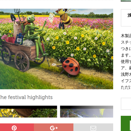
木製
スチ
つき
ます
使用
ア、
浅野
イフ
ただ