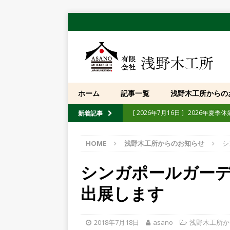
ホーム
記事一覧
浅野木工所からの
[ 2026年7月16日 ]
2026年夏季
新着記事
[ 2026年7月10日 ]
【展示会】「第
[ 2026年6月30日 ]
「忍者熊手」純
HOME
浅野木工所からのお知らせ
シ
[ 2026年5月12日 ]
【イベント】
シンガポールガー
たします
POST
出展します
[ 2026年4月10日 ]
【イベント】「
[ 2025年10月13日 ]
【重要】弊社
2018年7月18日
asano
浅野木工所か